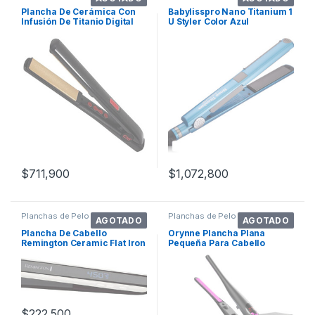
Plancha De Cerámica Con
Babylisspro Nano Titanium 1
Infusión De Titanio Digital
U Styler Color Azul
Ch
$
711,900
$
1,072,800
Planchas de Pelo
Planchas de Pelo
AGOTADO
AGOTADO
Plancha De Cabello
Orynne Plancha Plana
Remington Ceramic Flat Iron
Pequeña Para Cabello
Pearl Pro 1 S9500pp Negra
Corto, Plancha P. Color
120v
Rosado
$
222,500