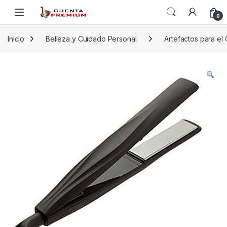
Skip to navigation
Skip to content
0
Inicio
Belleza y Cuidado Personal
Artefactos para el