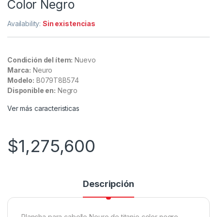
Color Negro
Availability:
Sin existencias
Condición del ítem:
Nuevo
Marca:
Neuro
Modelo:
B079T8B574
Disponible en:
Negro
Ver más caracteristicas
$
1,275,600
Descripción
Plancha para cabello Neuro de titanio color negro