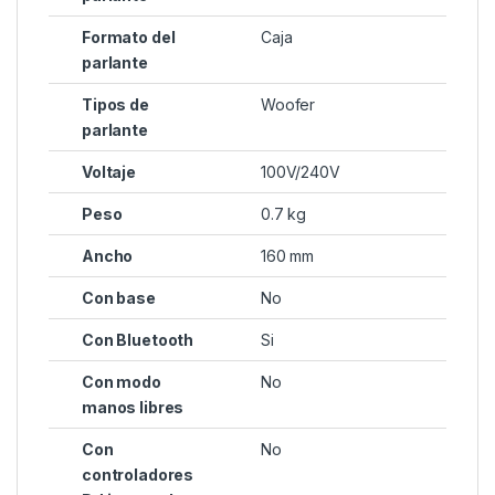
Formato del
Caja
parlante
Tipos de
Woofer
parlante
Voltaje
100V/240V
Peso
0.7 kg
Ancho
160 mm
Con base
No
Con Bluetooth
Si
Con modo
No
manos libres
Con
No
controladores