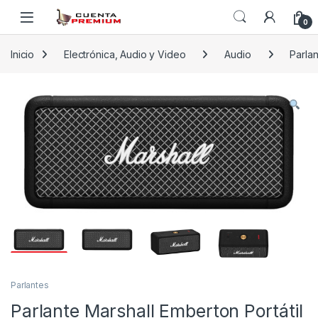
Skip to navigation
Skip to content
0
Inicio
Electrónica, Audio y Video
Audio
Parla
Parlantes
Parlante Marshall Emberton Portátil