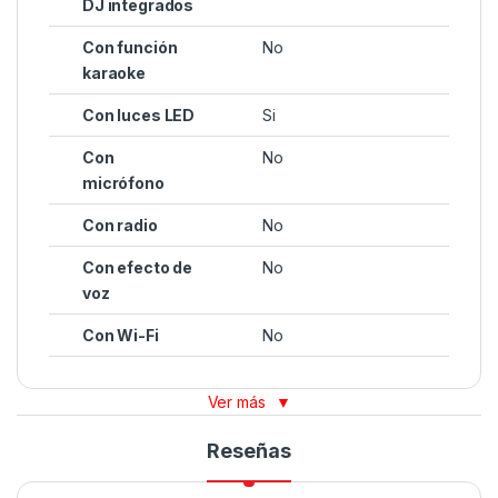
DJ integrados
Con función
No
karaoke
Con luces LED
Si
Con
No
micrófono
Con radio
No
Con efecto de
No
voz
Con Wi-Fi
No
Ver más
▼
Reseñas