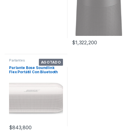
$
1,322,200
Parlantes
AGOTADO
Parlante Bose Soundlink
Flex Portátil Con Bluetooth
Waterproof White Smoke
$
843,800