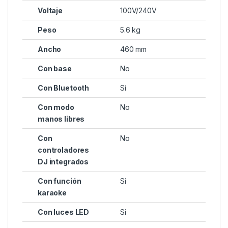
Voltaje
100V/240V
Peso
5.6 kg
Ancho
460 mm
Con base
No
Con Bluetooth
Si
Con modo
No
manos libres
Con
No
controladores
DJ integrados
Con función
Si
karaoke
Con luces LED
Si