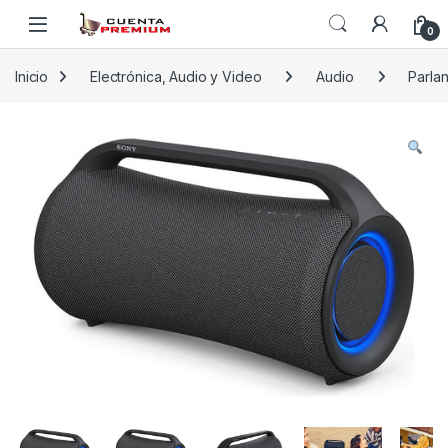
Skip to navigation
Skip to content
0
Inicio
Electrónica, Audio y Video
Audio
Parla