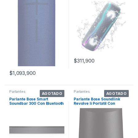
Waterproof Lagoon Blue
$
311,900
$
1,093,900
Parlantes
Parlantes
AGOTADO
AGOTADO
Parlante Bose Smart
Parlante Bose Soundlink
Soundbar 300 Con Bluetooth
Revolve Ii Portátil Con
Y Wifi Negra 100v/240v
Bluetooth Waterproof Triple
Black