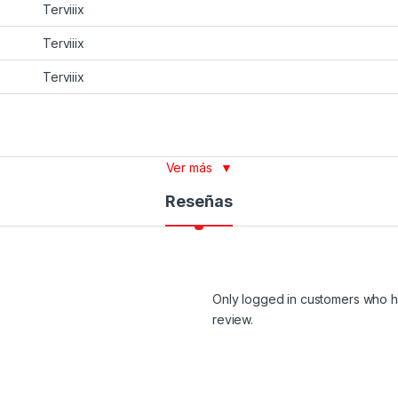
Terviiix
Terviiix
Terviiix
Ver más
▼
Reseñas
Only logged in customers who h
review.