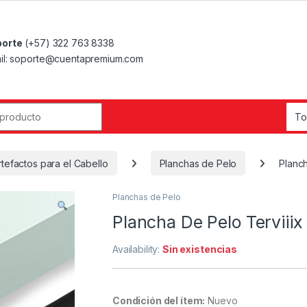
orte
(+57) 322 763 8338
il: soporte@cuentapremium.com
r:
rtefactos para el Cabello
Planchas de Pelo
Planch
Planchas de Pelo
Plancha De Pelo Terviiix 
Availability:
Sin existencias
Condición del ítem:
Nuevo