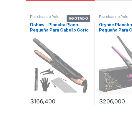
Planchas de Pelo
Planchas de Pelo
AGOTADO
Dshow – Plancha Plana
Orynne Plancha
Pequeña Para Cabello Corto
Pequeña Para C
De 1/2 Pu. Color Verde
Corto, Plancha 
Oscuro 110v/220v
Rosado
$
166,400
$
206,000