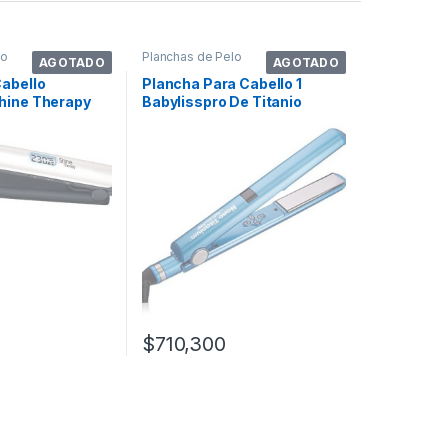
lo
Planchas de Pelo
AGOTADO
AGOTADO
abello
Plancha Para Cabello 1
hine Therapy
Babylisspro De Titanio
a 120v/240v
Pantalla
$
710,300