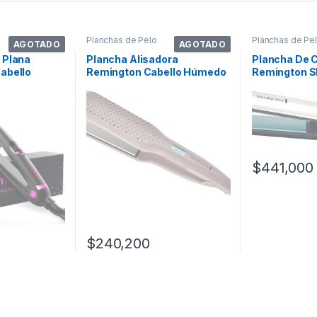
Planchas de Pelo
Planchas de Pe
AGOTADO
AGOTADO
 Plana
Plancha Alisadora
Plancha De C
abello
Remington Cabello Húmedo
Remington S
P. Color
Y Seco S25a10 Color Rosa
S8500 Blanc
$
441,000
$
240,200