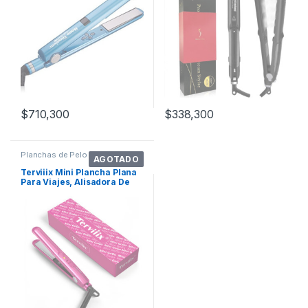
$
710,300
$
338,300
Planchas de Pelo
AGOTADO
Terviiix Mini Plancha Plana
Para Viajes, Alisadora De
Pelo Color Rosado 110v