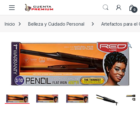
Skip to navigation
Skip to content
0
Inicio
Belleza y Cuidado Personal
Artefactos para el