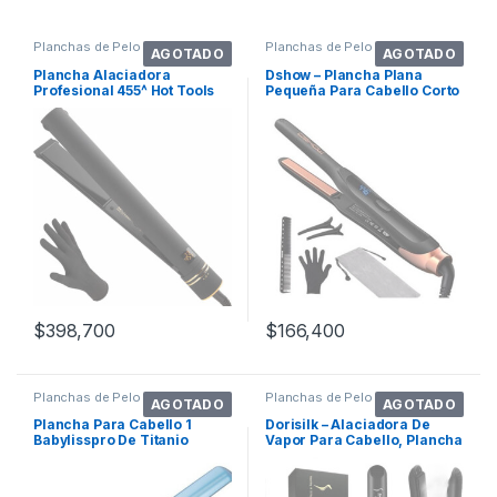
Planchas de Pelo
Planchas de Pelo
AGOTADO
AGOTADO
Plancha Alaciadora
Dshow – Plancha Plana
Profesional 455^ Hot Tools
Pequeña Para Cabello Corto
Pro Artist
De 1/2 Pu. Color Verde
Oscuro 110v/220v
$
398,700
$
166,400
Planchas de Pelo
Planchas de Pelo
AGOTADO
AGOTADO
Plancha Para Cabello 1
Dorisilk – Alaciadora De
Babylisspro De Titanio
Vapor Para Cabello, Plancha
Pantalla
Profes. Color Negro
110v/220v