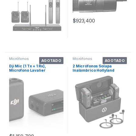
$
923,400
Micrófonos
Micrófonos
AGOTADO
AGOTADO
Dji Mic (1 Tx + 1 Rx),
2 Micrófonos Solapa
Microfono Lavalier
Inalámbrico Hollyland
Inalambrico, 250 M
Larkmax Antirruido Color
Negro