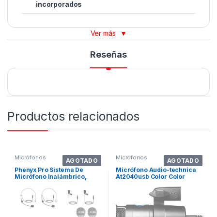
incorporados
Ver más
▼
Reseñas
Productos relacionados
Micrófonos
Micrófonos
AGOTADO
AGOTADO
Phenyx Pro Sistema De
Micrófono Audio-technica
Micrófono Inalámbrico,
At2040usb Color Color
Juego De Mic. Color Negro
Negro