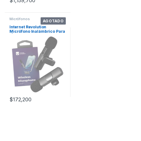
$
1,159,700
Micrófonos
AGOTADO
Internet Revolution
Micrófono Inalámbrico Para
I | Micró. Color Negro
$
172,200