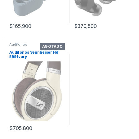
$
165,900
$
370,500
Audífonos
AGOTADO
Audífonos Sennheiser Hd
599 Ivory
$
705,800