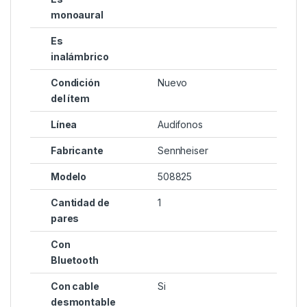
monoaural
Es
inalámbrico
Condición
Nuevo
del ítem
Línea
Audifonos
Fabricante
Sennheiser
Modelo
508825
Cantidad de
1
pares
Con
Bluetooth
Con cable
Si
desmontable