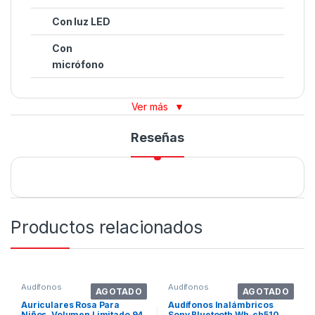
Con luz LED
Con
micrófono
Ver más
▼
Reseñas
Productos relacionados
Audífonos
Audífonos
AGOTADO
AGOTADO
Auriculares Rosa Para
Audífonos Inalámbricos
Niños, Volumen Limitado 94
Sony Bluetooth Wh-ch510