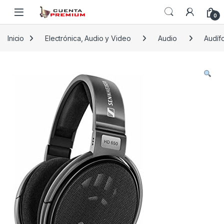
Skip to navigation
Skip to content
0
Inicio
Electrónica, Audio y Video
Audio
Audíf