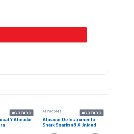
Afinadores
AGOTADO
AGOTADO
ocal Y Afinador
Afinador De Instrumento
ara
Snark Snarksn8 X Unidad
s