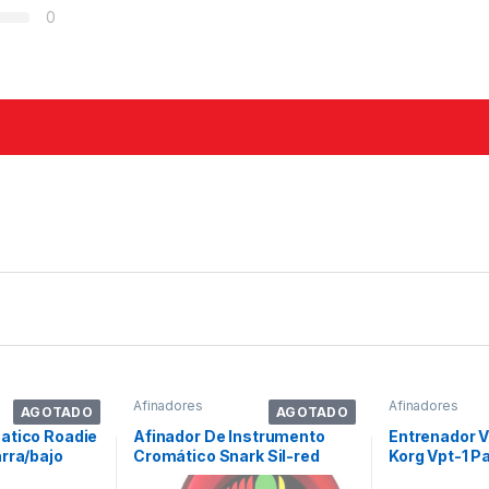
0
Afinadores
Afinadores
AGOTADO
AGOTADO
atico Roadie
Afinador De Instrumento
Entrenador V
rra/bajo
Cromático Snark Sil-red
Korg Vpt-1 P
Color Rojo X Unidad
Principiante