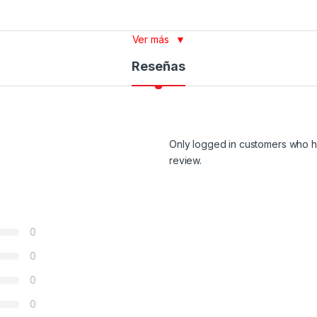
Ver más
▼
Reseñas
Only logged in customers who h
review.
0
0
0
0