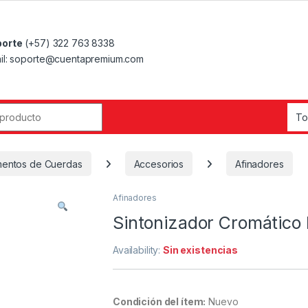
orte
(+57) 322 763 8338
il: soporte@cuentapremium.com
r:
umentos de Cuerdas
Accesorios
Afinadores
Afinadores
Sintonizador Cromático
Availability:
Sin existencias
Condición del ítem:
Nuevo