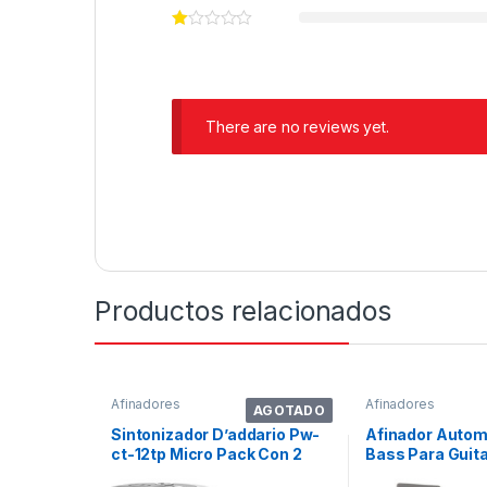
There are no reviews yet.
Productos relacionados
Afinadores
Afinadores
AGOTADO
Sintonizador D’addario Pw-
Afinador Autom
ct-12tp Micro Pack Con 2
Bass Para Guita
(etc)