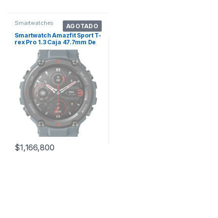
Smartwatches
AGOTADO
Smartwatch Amazfit Sport T-
rex Pro 1.3 Caja 47.7mm De
Policarbonato Steel Blue,
Malla Steel Blue De Silicona
A2013
$
1,166,800