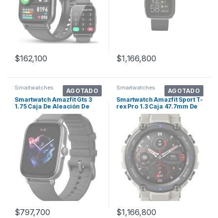
$
162,100
$
1,166,800
Smartwatches
Smartwatches
AGOTADO
AGOTADO
Smartwatch Amazfit Gts 3
Smartwatch Amazfit Sport T-
1.75 Caja De Aleación De
rex Pro 1.3 Caja 47.7mm De
Aluminio Graphite Black,
Policarbonato Desert Grey,
Malla Graphite Black De
Malla Desert Grey De
Silicona
Silicona A2013
$
797,700
$
1,166,800