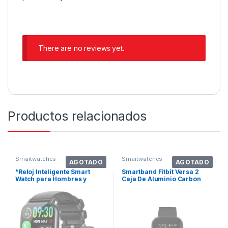
There are no reviews yet.
Productos relacionados
Smartwatches
Smartwatches
AGOTADO
AGOTADO
“Reloj Inteligente Smart
Smartband Fitbit Versa 2
Watch para Hombres y
Caja De Aluminio Carbon
Mujeres – Pan
Aluminium, Malla Black De
Silicona Fb507