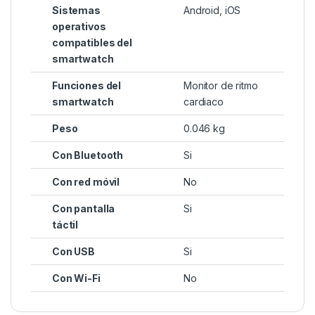
Sistemas
Android, iOS
operativos
compatibles del
smartwatch
Funciones del
Monitor de ritmo
smartwatch
cardiaco
Peso
0.046 kg
Con Bluetooth
Si
Con red móvil
No
Con pantalla
Si
táctil
Con USB
Si
Con Wi-Fi
No