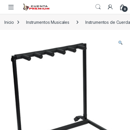
Skip to navigation
Skip to content
0
Inicio
Instrumentos Musicales
Instrumentos de Cuerd