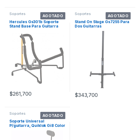
Soportes
Soportes
AGOTADO
AGOTADO
Hercules Gs301b Soporte
Stand On Stage Gs7255 Para
Stand Base Para Guitarra
Dos Guitarras
Acústica Color Negro
$
261,700
$
343,700
Soportes
AGOTADO
Soporte Universal
P/guitarra, Quiklok Gi8 Color
Negro