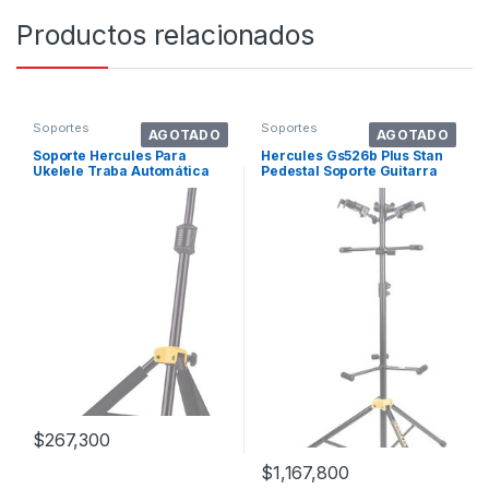
Productos relacionados
Soportes
Soportes
AGOTADO
AGOTADO
Soporte Hercules Para
Hercules Gs526b Plus Stan
Ukelele Traba Automática
Pedestal Soporte Guitarra
(uks100b) Color Negro
Color Negro
$
267,300
$
1,167,800