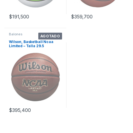
$
191,500
$
359,700
Balones
AGOTADO
Wilson, Basketball Ncaa
Limited – Talla 29.5
Pulgadas,ofici. Color
Marrón
$
395,400