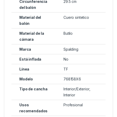
Circunferencia
29.5 cm
del balón
Material del
Cuero sintetico
balón
Material de la
Butilo
cámara
Marca
Spalding
Está inflada
No
Línea
TF
Modelo
768158X6
Tipo de cancha
Interior/Exterior,
Interior
Usos
Profesional
recomendados