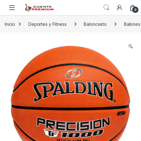
Skip to navigation
Skip to content
0
Inicio
Deportes y Fitness
Baloncesto
Balones