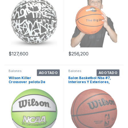
$
127,600
$
256,200
Balones
Balones
AGOTADO
AGOTADO
Wilson Killer
Balon Basketbol Nba #7,
Crossover pelota De
Interiores Y Exteriores,
Baloncesto, Verde L. Color
Wilson +11a
Lime/white