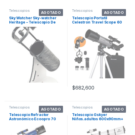
Telescopios
Telescopios
AGOTADO
AGOTADO
Sky Watcher Sky-watcher
Telescopio Portatil
Heritage – Telescopio De
Celestron Travel Scope 60
Apertura D. Color
Dx
Negro/blanco
$
682,600
Telescopios
Telescopios
AGOTADO
AGOTADO
Telescopio Refractor
Telescopio Gskyer
Astronómico Ecoopro 70
Niños.adultos 600x90mm+
Mm Con
Accesorios