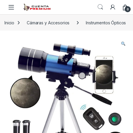
Skip to navigation
Skip to content
0
Inicio
Cámaras y Accesorios
Instrumentos Ópticos