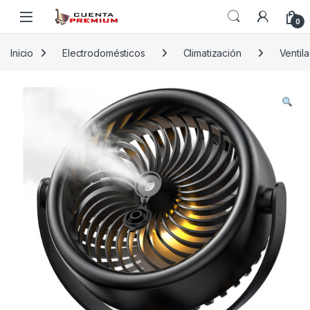
Skip to navigation
Skip to content
0
Inicio
Electrodomésticos
Climatización
Ventila