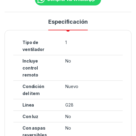
Especificación
Tipo de
1
ventilador
Incluye
No
control
remoto
Condición
Nuevo
del ítem
Línea
G28
Con luz
No
Con aspas
No
reversibles