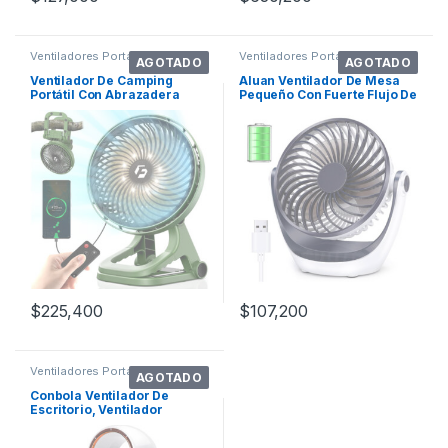
Ventiladores Portátiles
Ventiladores Portátiles
AGOTADO
AGOTADO
Ventilador De Camping
Aluan Ventilador De Mesa
Portátil Con Abrazadera
Pequeño Con Fuerte Flujo De
Colosal, Ven
Aire
$
225,400
$
107,200
Ventiladores Portátiles
AGOTADO
Conbola Ventilador De
Escritorio, Ventilador
Silencioso Sin