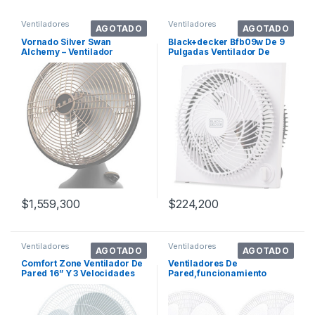
Ventiladores
Ventiladores
AGOTADO
AGOTADO
Vornado Silver Swan
Black+decker Bfb09w De 9
Alchemy – Ventilador
Pulgadas Ventilador De
Vintage Oscilante
Mesa Minisi
$
1,559,300
$
224,200
Ventiladores
Ventiladores
AGOTADO
AGOTADO
Comfort Zone Ventilador De
Ventiladores De
Pared 16” Y 3 Velocidades
Pared,funcionamiento
Cz16wr Color De La
Silencioso,2 Uds
Estructura Blanco Diámetro
40640 Cm Material De Las
Aspas Plástico