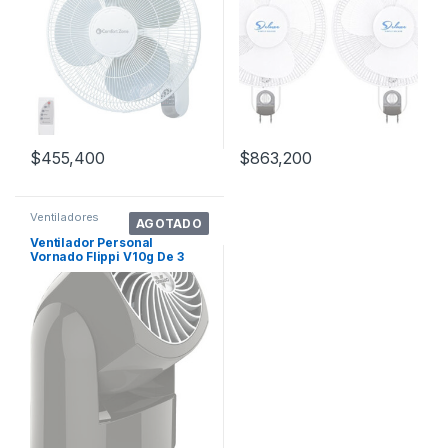
$
455,400
$
863,200
Ventiladores
AGOTADO
Ventilador Personal
Vornado Flippi V10g De 3
Velocidades Color De Las
Aspas Gris Oscuro Diámetro
24 Cm Material De Las
Aspas Plástico