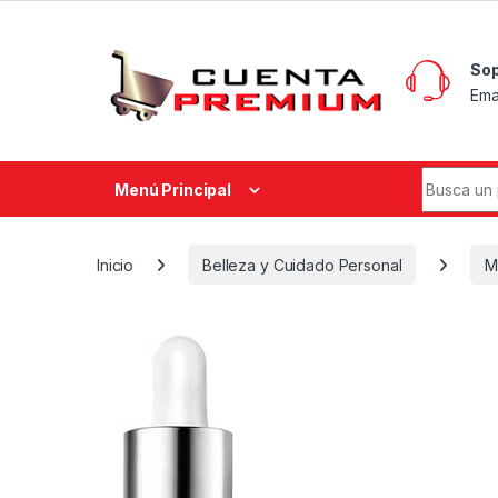
Skip to navigation
Skip to content
Sop
Ema
Search fo
Menú Principal
Inicio
Belleza y Cuidado Personal
M