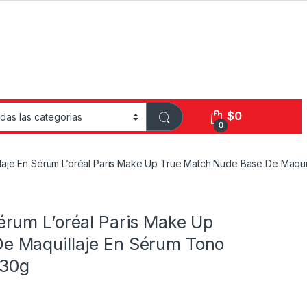
$
0
0
laje En Sérum L’oréal Paris Make Up True Match Nude Base De Maqu
érum L’oréal Paris Make Up
e Maquillaje En Sérum Tono
 30g