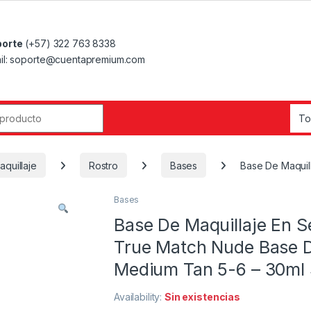
orte
(+57) 322 763 8338
il: soporte@cuentapremium.com
r:
aquillaje
Rostro
Bases
Base De Maquil
Bases
Base De Maquillaje En S
True Match Nude Base D
Medium Tan 5-6 – 30ml
Availability:
Sin existencias