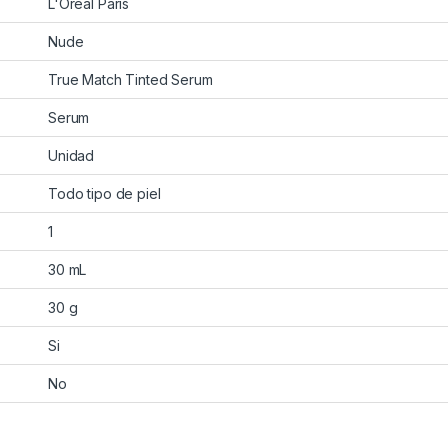
L'Oreal Paris
Nude
True Match Tinted Serum
Serum
Unidad
Todo tipo de piel
1
30 mL
30 g
Si
No