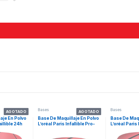
Bases
Bases
AGOTADO
AGOTADO
aje En Polvo
Base De Maquillaje En Polvo
Base De Maqu
aillible 24h
L’oréal Paris Infallible Pro-
L’oréal Paris 
lvo Compacto
matte Powder Infallible Tono
Infallible To
l 9g
260 – 0.31floz 9g