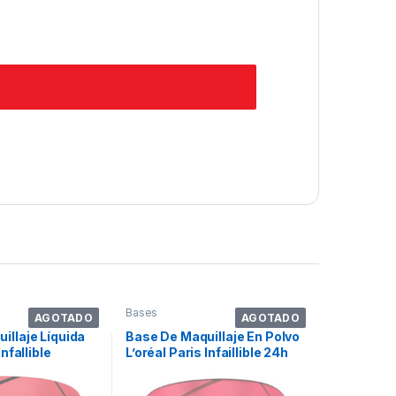
Bases
AGOTADO
AGOTADO
illaje Líquida
Base De Maquillaje En Polvo
Infallible
L’oréal Paris Infaillible 24h
no 220 Sand
Fresh Wear Polvo Compacto
Tono 190 Beige Sand – 9ml