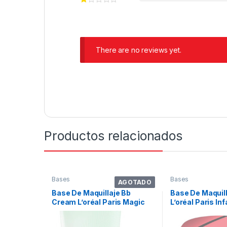
There are no reviews yet.
Productos relacionados
Bases
Bases
AGOTADO
Base De Maquillaje Bb
Base De Maquill
Cream L’oréal Paris Magic
L’oréal Paris Inf
Anti-redness – 30ml
Fresh Wear Po
Tono Linen – 9m