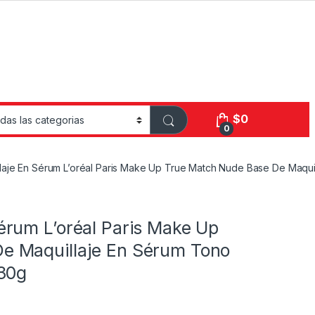
$
0
0
laje En Sérum L’oréal Paris Make Up True Match Nude Base De Maquil
érum L’oréal Paris Make Up
e Maquillaje En Sérum Tono
 30g