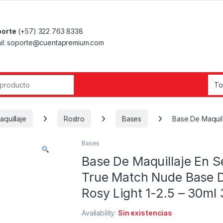
orte
(+57) 322 763 8338
il: soporte@cuentapremium.com
r:
aquillaje
Rostro
Bases
Base De Maquil
Bases
Base De Maquillaje En S
True Match Nude Base D
Rosy Light 1-2.5 – 30ml
Availability:
Sin existencias