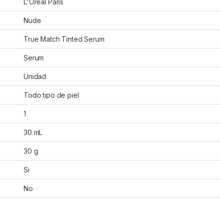
L'Oreal Paris
Nude
True Match Tinted Serum
Serum
Unidad
Todo tipo de piel
1
30 mL
30 g
Si
No