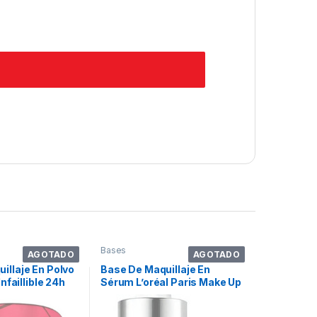
Bases
AGOTADO
AGOTADO
illaje En Polvo
Base De Maquillaje En
Infaillible 24h
Sérum L’oréal Paris Make Up
Polvo Compacto
True Match Nude Base De
ge Sand – 9ml
Maquillaje En Sérum Tono