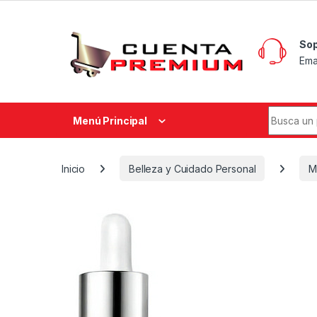
Skip to navigation
Skip to content
Sop
Ema
Search fo
Menú Principal
Inicio
Belleza y Cuidado Personal
M