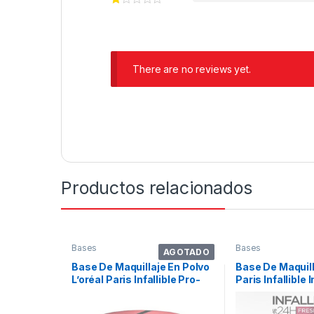
There are no reviews yet.
Productos relacionados
Bases
Bases
AGOTADO
Base De Maquillaje En Polvo
Base De Maquill
L’oréal Paris Infallible Pro-
Paris Infallible I
matte Powder Infallible Tono
260 – 0.31floz 9g