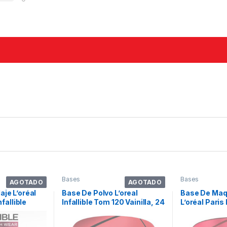
Bases
Bases
AGOTADO
AGOTADO
aje L’oréal
Base De Polvo L’oreal
Base De Maqu
nfallible
Infallible Tom 120 Vainilla, 24
L’oréal Paris 
Horas, De Alta Cobertura,
Fresh Wear 
Impermeable
Tono 190 Bei