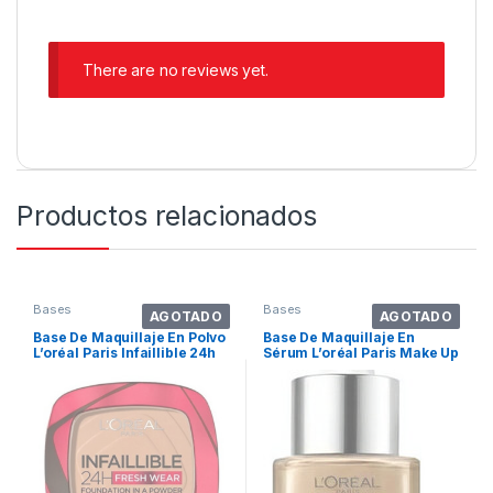
There are no reviews yet.
Productos relacionados
Bases
Bases
AGOTADO
AGOTADO
Base De Maquillaje En Polvo
Base De Maquillaje En
L’oréal Paris Infaillible 24h
Sérum L’oréal Paris Make Up
Fresh Wear Polvo Compacto
True Match Nude True
Tono 190 Beige Sand – 9ml
Match Tinted Serum
9g
Medium 4-5 X 30ml Tono
Tan 6-7 – 30ml 30g