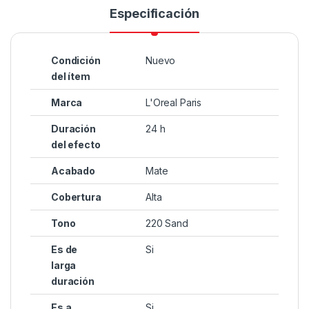
Especificación
Condición
Nuevo
del ítem
Marca
L'Oreal Paris
Duración
24 h
del efecto
Acabado
Mate
Cobertura
Alta
Tono
220 Sand
Es de
Si
larga
duración
Es a
Si