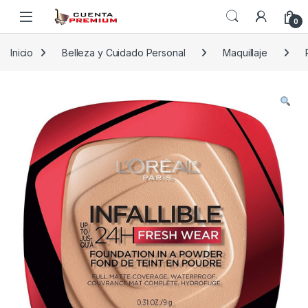
Skip to navigation
Skip to content
0
Inicio
Belleza y Cuidado Personal
Maquillaje