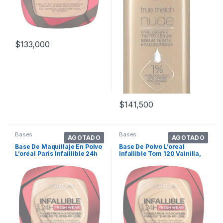
$
133,000
$
141,500
Bases
Bases
AGOTADO
AGOTADO
Base De Maquillaje En Polvo
Base De Polvo L’oreal
L’oréal Paris Infaillible 24h
Infallible Tom 120 Vainilla,
Fresh Wear Polvo Compacto
24 Horas, De Alta Cobertura,
Tono Linen – 9ml 9g
Impermeable