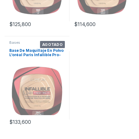
$
125,800
$
114,600
Bases
AGOTADO
Base De Maquillaje En Polvo
L’oréal Paris Infallible Pro-
matte Powder Infallible Tono
260 – 0.31floz 9g
$
133,600