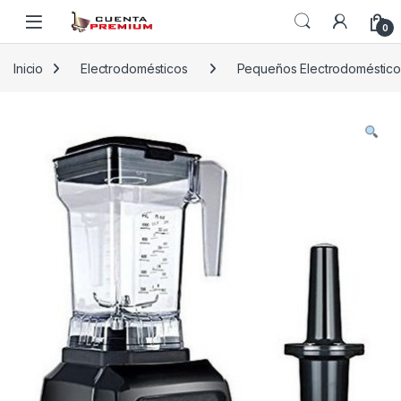
Skip to navigation
Skip to content
0
Inicio
Electrodomésticos
Pequeños Electrodoméstico