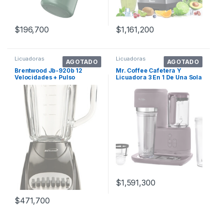
$
196,700
$
1,161,200
Licuadoras
Licuadoras
AGOTADO
AGOTADO
Brentwood Jb-920b 12
Mr. Coffee Cafetera Y
Velocidades + Pulso
Licuadora 3 En 1 De Una Sola
Licuadora Con Tarro
Porción. Color Lavanda
$
1,591,300
$
471,700