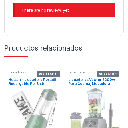
There are no reviews yet.
Productos relacionados
Licuadoras
Licuadoras
AGOTADO
AGOTADO
Hotsch – Licuadora Portátil
Licuadoras Vewior 2200w
Recargable Por Usb,
Para Cocina, Licuadora
Licuadora . Color 13.5oz
Profesional C
Verde